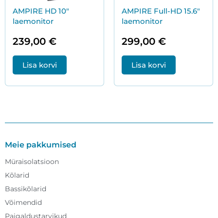
AMPIRE HD 10″
AMPIRE Full-HD 15.6″
laemonitor
laemonitor
239,00
€
299,00
€
Lisa korvi
Lisa korvi
Meie pakkumised
Müraisolatsioon
Kõlarid
Bassikõlarid
Võimendid
Paigaldustarvikud