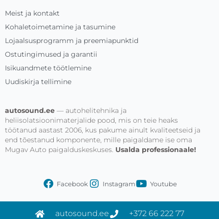
Meist ja kontakt
Kohaletoimetamine ja tasumine
Lojaalsusprogramm ja preemiapunktid
Ostutingimused ja garantii
Isikuandmete töötlemine
Uudiskirja tellimine
autosound.ee
— autohelitehnika ja
heliisolatsioonimaterjalide pood, mis on teie heaks
töötanud aastast 2006, kus pakume ainult kvaliteetseid ja
end tõestanud komponente, mille paigaldame ise oma
Mugav Auto paigalduskeskuses.
Usalda professionaale!
Facebook
Instagram
Youtube
autosound.ee
+372 66 222 77