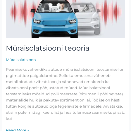
Müraisolatsiooni
teooria
Müraisolatsiooni teooria
Müraisolatsioon
Peamiseks vahendiks autode müra isolatsiooni teostamisel on
pigimattide paigaldamine. Selle tulemusena väheneb
metallpindade vibratsioon ja vähenevad omakorda ka
vibratsiooni poolt põhjustatud mürad. Müraisolatsiooni
teostamiseks mõeldud polümeersete (bitumenil põhinevate)
materjalide hulk ja pakutav sortiment on lai. Töö ise on hästi
tuttav kõigile autoaudioga tegelevatele firmadele. Arvatakse,
et siin pole midagi keerulist ja hea tulemuse saamiseks piisab,
kui
Read More »