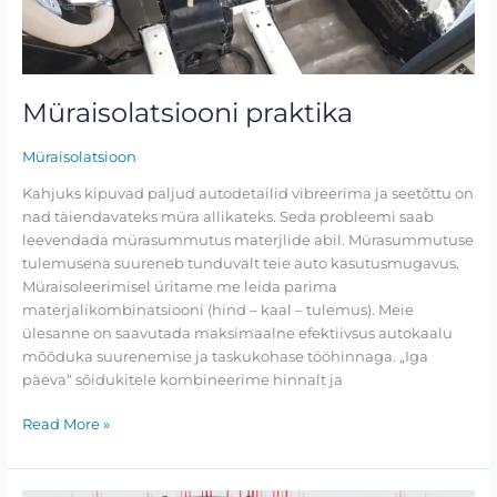
Müraisolatsiooni praktika
Müraisolatsioon
Kahjuks kipuvad paljud autodetailid vibreerima ja seetõttu on
nad täiendavateks müra allikateks. Seda probleemi saab
leevendada mürasummutus materjlide abil. Mürasummutuse
tulemusena suureneb tunduvalt teie auto kasutusmugavus.
Müraisoleerimisel üritame me leida parima
materjalikombinatsiooni (hind – kaal – tulemus). Meie
ülesanne on saavutada maksimaalne efektiivsus autokaalu
mõõduka suurenemise ja taskukohase tööhinnaga. „Iga
päeva“ sõidukitele kombineerime hinnalt ja
Read More »