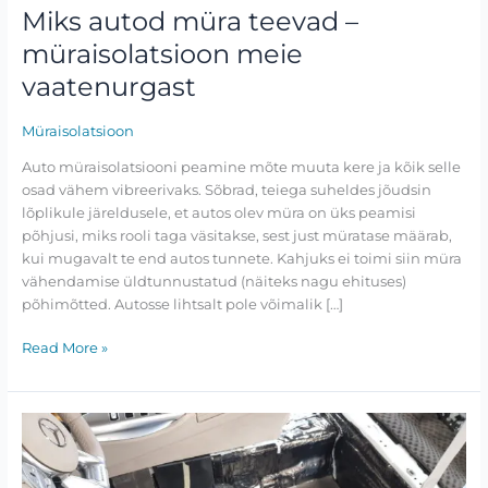
vaatenurgast
Miks autod müra teevad –
müraisolatsioon meie
vaatenurgast
Müraisolatsioon
Auto müraisolatsiooni peamine mõte muuta kere ja kõik selle
osad vähem vibreerivaks. Sõbrad, teiega suheldes jõudsin
lõplikule järeldusele, et autos olev müra on üks peamisi
põhjusi, miks rooli taga väsitakse, sest just müratase määrab,
kui mugavalt te end autos tunnete. Kahjuks ei toimi siin müra
vähendamise üldtunnustatud (näiteks nagu ehituses)
põhimõtted. Autosse lihtsalt pole võimalik […]
Read More »
Müraisolatsiooni
praktika