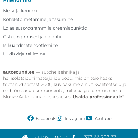
Kliendiinfo
Meist ja kontakt
Kohaletoimetamine ja tasumine
Lojaalsusprogramm ja preemiapunktid
Ostutingimused ja garantii
Isikuandmete töötlemine
Uudiskirja tellimine
autosound.ee
— autohelitehnika ja
heliisolatsioonimaterjalide pood, mis on teie heaks
töötanud aastast 2006, kus pakume ainult kvaliteetseid ja
end tõestanud komponente, mille paigaldame ise oma
Mugav Auto paigalduskeskuses.
Usalda professionaale!
Facebook
Instagram
Youtube
autosound.ee
+372 66 222 77