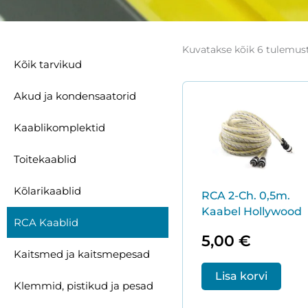
Kuvatakse kõik 6 tulemus
Kõik tarvikud
Akud ja kondensaatorid
Kaablikomplektid
Toitekaablid
Kõlarikaablid
RCA 2-Ch. 0,5m.
Kaabel Hollywood
RCA Kaablid
5,00
€
Kaitsmed ja kaitsmepesad
Lisa korvi
Klemmid, pistikud ja pesad