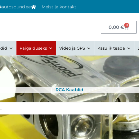
@autosound.ee
Meist ja kontakt
0
Cart
0,00
€
did
Paigalduseks
Video ja GPS
Kasulik teada
RCA Kaablid