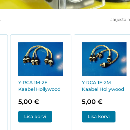
Sorditud
hinna
t
järgi:
madalast
kõrgeni
Y-RCA 1M-2F
Y-RCA 1F-2M
Kaabel Hollywood
Kaabel Hollywood
5,00
€
5,00
€
Lisa korvi
Lisa korvi