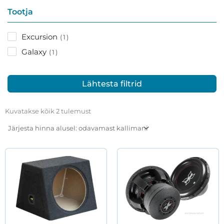
Tootja
Excursion
1
Galaxy
1
Lähtesta filtrid
Sorditud
hinna
Kuvatakse kõik 2 tulemust
järgi:
madalast
kõrgeni