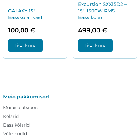
Excursion SXX15D2 –
GALAXY 15″
15″, 1500W RMS
Basskõlarikast
Bassikõlar
100,00
€
499,00
€
Lisa korvi
Lisa korvi
Meie pakkumised
Müraisolatsioon
Kõlarid
Bassikõlarid
Võimendid