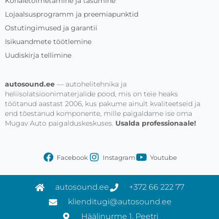
Kohaletoimetamine ja tasumine
Lojaalsusprogramm ja preemiapunktid
Ostutingimused ja garantii
Isikuandmete töötlemine
Uudiskirja tellimine
autosound.ee
— autohelitehnika ja
heliisolatsioonimaterjalide pood, mis on teie heaks
töötanud aastast 2006, kus pakume ainult kvaliteetseid ja
end tõestanud komponente, mille paigaldame ise oma
Mugav Auto paigalduskeskuses.
Usalda professionaale!
Facebook
Instagram
Youtube
autosound.ee
+372 66 222 77
klienditugi@autosound.ee
Häälinurme 1, Peetri