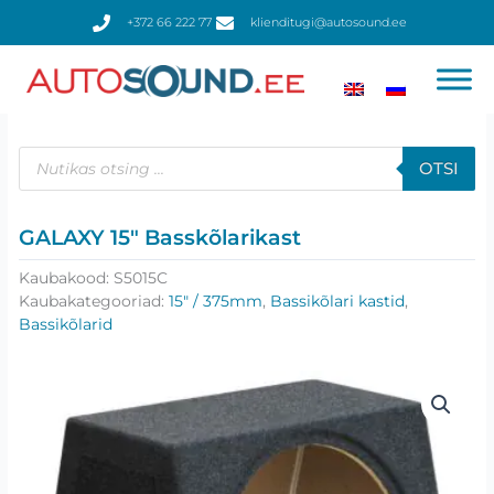
Skip
+372 66 222 77
klienditugi@autosound.ee
to
content
Products
search
OTSI
GALAXY 15″ Basskõlarikast
Kaubakood:
S5015C
Kaubakategooriad:
15" / 375mm
,
Bassikõlari kastid
,
Bassikõlarid