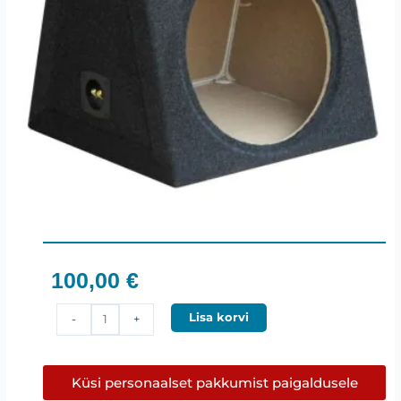
100,00
€
GALAXY
Lisa korvi
-
+
15"
Basskõlarikast
kogus
Küsi personaalset pakkumist paigaldusele