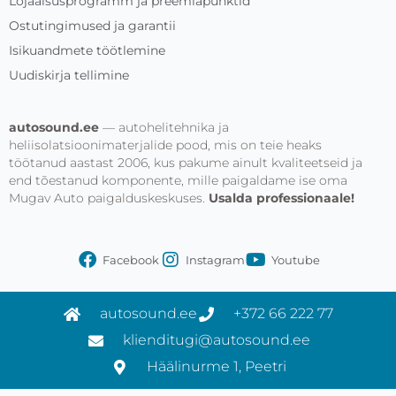
Lojaalsusprogramm ja preemiapunktid
Ostutingimused ja garantii
Isikuandmete töötlemine
Uudiskirja tellimine
autosound.ee
— autohelitehnika ja
heliisolatsioonimaterjalide pood, mis on teie heaks
töötanud aastast 2006, kus pakume ainult kvaliteetseid ja
end tõestanud komponente, mille paigaldame ise oma
Mugav Auto paigalduskeskuses.
Usalda professionaale!
Facebook
Instagram
Youtube
autosound.ee
+372 66 222 77
klienditugi@autosound.ee
Häälinurme 1, Peetri