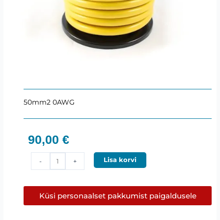
50mm2 0AWG
90,00
€
50mm2
Lisa korvi
-
+
Voolukaabel
(15m)
Hollywood
Küsi personaalset pakkumist paigaldusele
kogus