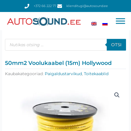
Skip
+372 66 222 77
klienditugi@autosound.ee
to
content
Products
search
OTSI
50mm2 Voolukaabel (15m) Hollywood
Kaubakategooriad:
Paigaldustarvikud
,
Toitekaablid