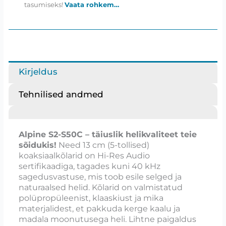
tasumiseks!
Vaata rohkem…
Kirjeldus
Tehnilised andmed
Alpine S2-S50C – täiuslik helikvaliteet teie
sõidukis!
Need 13 cm (5-tollised)
koaksiaalkõlarid on Hi-Res Audio
sertifikaadiga, tagades kuni 40 kHz
sagedusvastuse, mis toob esile selged ja
naturaalsed helid. Kõlarid on valmistatud
polüpropüleenist, klaaskiust ja mika
materjalidest, et pakkuda kerge kaalu ja
madala moonutusega heli. Lihtne paigaldus