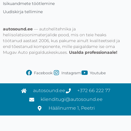
Isikuandmete töötlemine
Uudiskirja tellimine
autosound.ee
— autohelitehnika ja
heliisolatsioonimaterjalide pood, mis on teie heaks
töötanud aastast 2006, kus pakume ainult kvaliteetseid ja
end tõestanud komponente, mille paigaldame ise oma
Mugav Auto paigalduskeskuses.
Usalda professionaale!
Facebook
Instagram
Youtube
autosound.ee
+372 66 222 77
klienditugi@autosound.ee
Häälinurme 1, Peetri