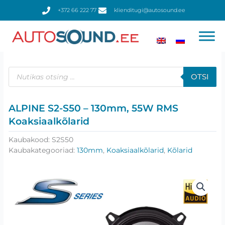
Skip
+372 66 222 77
klienditugi@autosound.ee
to
content
Products
search
OTSI
ALPINE S2-S50 – 130mm, 55W RMS
Koaksiaalkõlarid
Kaubakood:
S2S50
Kaubakategooriad:
130mm
,
Koaksiaalkõlarid
,
Kõlarid