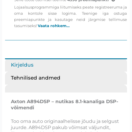
kanaliga
Lojaalsusprogrammiga liitumiseks peate registreeruma ja
DSP-
oma kontole sisse logima. Teenige iga ostuga
võimendi
preemiapunkte ja kasutage neid järgmise tellimuse
kogus
tasumiseks!
Vaata rohkem…
Kirjeldus
Tehnilised andmed
Axton A894DSP – nutikas 8.1-kanaliga DSP-
võimendi
Too oma auto originaalhelisse jõudu ja selgust
juurde. A894DSP pakub võimsat väljundit,