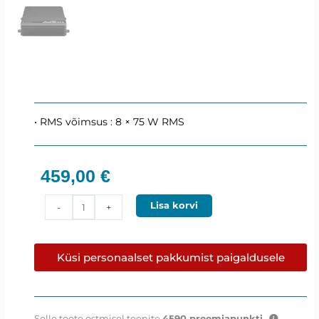
• RMS võimsus : 8 × 75 W RMS
459,00
€
AXTON
Lisa korvi
-
+
A894DSP
–
8
Küsi personaalset pakkumist paigaldusele
x
75W
RMS
8.1-
Selle toote ostmisel teenite
4590
preemiapunkti