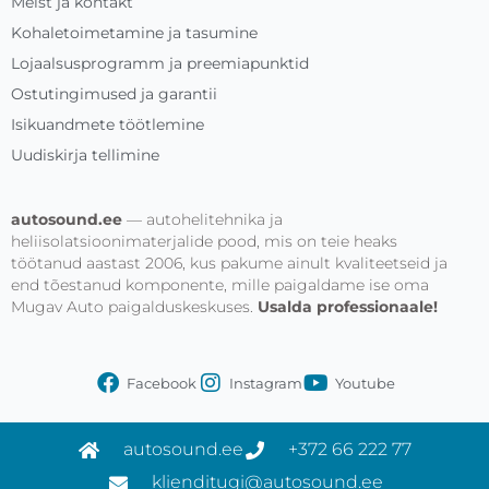
Meist ja kontakt
Kohaletoimetamine ja tasumine
Lojaalsusprogramm ja preemiapunktid
Ostutingimused ja garantii
Isikuandmete töötlemine
Uudiskirja tellimine
autosound.ee
— autohelitehnika ja
heliisolatsioonimaterjalide pood, mis on teie heaks
töötanud aastast 2006, kus pakume ainult kvaliteetseid ja
end tõestanud komponente, mille paigaldame ise oma
Mugav Auto paigalduskeskuses.
Usalda professionaale!
Facebook
Instagram
Youtube
autosound.ee
+372 66 222 77
klienditugi@autosound.ee