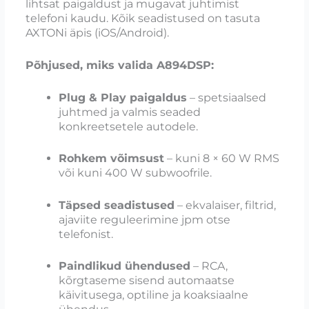
lihtsat paigaldust ja mugavat juhtimist
telefoni kaudu. Kõik seadistused on tasuta
AXTONi äpis (iOS/Android).
Põhjused, miks valida A894DSP:
Plug & Play paigaldus
– spetsiaalsed
juhtmed ja valmis seaded
konkreetsetele autodele.
Rohkem võimsust
– kuni 8 × 60 W RMS
või kuni 400 W subwoofrile.
Täpsed seadistused
– ekvalaiser, filtrid,
ajaviite reguleerimine jpm otse
telefonist.
Paindlikud ühendused
– RCA,
kõrgtaseme sisend automaatse
käivitusega, optiline ja koaksiaalne