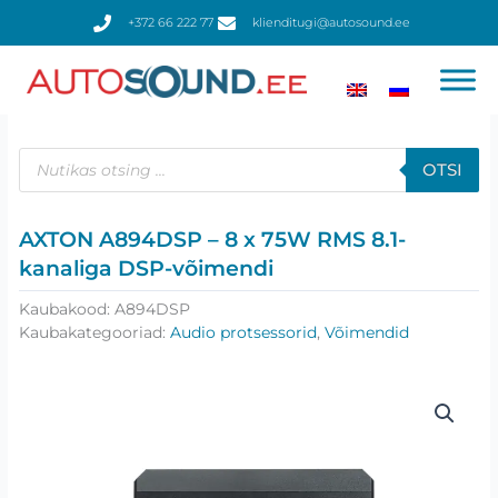
Skip
+372 66 222 77
klienditugi@autosound.ee
to
content
Products
search
OTSI
AXTON A894DSP – 8 x 75W RMS 8.1-
kanaliga DSP-võimendi
Kaubakood:
A894DSP
Kaubakategooriad:
Audio protsessorid
,
Võimendid