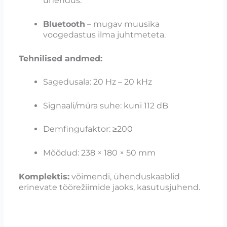
ühendus.
Bluetooth
– mugav muusika
voogedastus ilma juhtmeteta.
Tehnilised andmed:
Sagedusala: 20 Hz – 20 kHz
Signaali/müra suhe: kuni 112 dB
Demfingufaktor: ≥200
Mõõdud: 238 × 180 × 50 mm
Komplektis:
võimendi, ühenduskaablid
erinevate töörežiimide jaoks, kasutusjuhend.