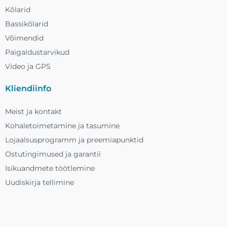
Kõlarid
Bassikõlarid
Võimendid
Paigaldustarvikud
Video ja GPS
Kliendiinfo
Meist ja kontakt
Kohaletoimetamine ja tasumine
Lojaalsusprogramm ja preemiapunktid
Ostutingimused ja garantii
Isikuandmete töötlemine
Uudiskirja tellimine
autosound.ee
— autohelitehnika ja
heliisolatsioonimaterjalide pood, mis on teie heaks