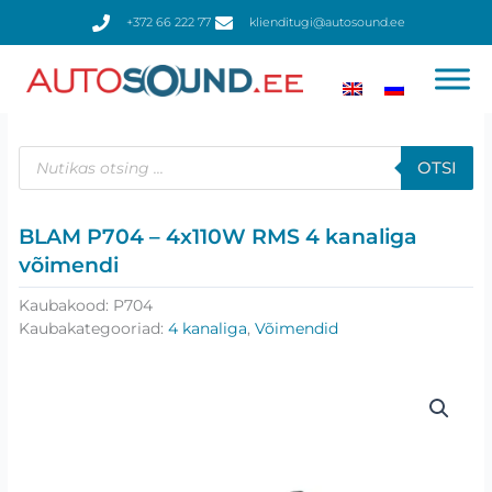
Skip
+372 66 222 77
klienditugi@autosound.ee
to
content
Products
search
OTSI
BLAM P704 – 4x110W RMS 4 kanaliga
võimendi
Kaubakood:
P704
Kaubakategooriad:
4 kanaliga
,
Võimendid