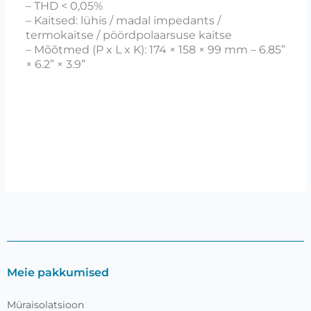
– THD < 0,05%
– Kaitsed: lühis / madal impedants /
termokaitse / pöördpolaarsuse kaitse
– Mõõtmed (P x L x K): 174 × 158 × 99 mm – 6.85”
× 6.2” × 3.9”
Meie pakkumised
Müraisolatsioon