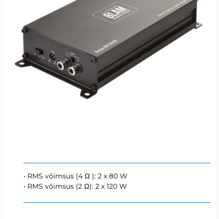
• RMS võimsus (4 Ω ): 2 x 80 W
• RMS võimsus (2 Ω): 2 x 120 W