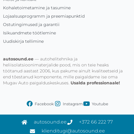
Kohaletoimetamine ja tasumine
Lojaalsusprogramm ja preemiapunktid
Ostutingimused ja garantii
Isikuandmete töötlemine
Uudiskirja tellimine
autosound.ee
— autohelitehnika ja
heliisolatsioonimaterjalide pood, mis on teie heaks
töötanud aastast 2006, kus pakume ainult kvaliteetseid ja
end tõestanud komponente, mille paigaldame ise oma
Mugav Auto paigalduskeskuses.
Usalda professionaale!
Facebook
Instagram
Youtube
autosound.ee
+372 66 222 77
klienditugi@autosound.ee