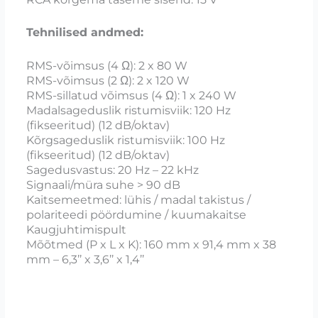
Tehnilised andmed:
RMS-võimsus (4 Ω): 2 x 80 W
RMS-võimsus (2 Ω): 2 x 120 W
RMS-sillatud võimsus (4 Ω): 1 x 240 W
Madalsageduslik ristumisviik: 120 Hz
(fikseeritud) (12 dB/oktav)
Kõrgsageduslik ristumisviik: 100 Hz
(fikseeritud) (12 dB/oktav)
Sagedusvastus: 20 Hz – 22 kHz
Signaali/müra suhe > 90 dB
Kaitsemeetmed: lühis / madal takistus /
polariteedi pöördumine / kuumakaitse
Kaugjuhtimispult
Mõõtmed (P x L x K): 160 mm x 91,4 mm x 38
mm – 6,3’’ x 3,6’’ x 1,4’’