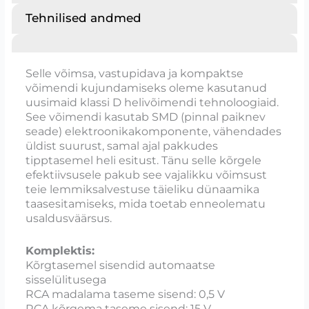
Tehnilised andmed
Selle võimsa, vastupidava ja kompaktse
võimendi kujundamiseks oleme kasutanud
uusimaid klassi D helivõimendi tehnoloogiaid.
See võimendi kasutab SMD (pinnal paiknev
seade) elektroonikakomponente, vähendades
üldist suurust, samal ajal pakkudes
tipptasemel heli esitust. Tänu selle kõrgele
efektiivsusele pakub see vajalikku võimsust
teie lemmiksalvestuse täieliku dünaamika
taasesitamiseks, mida toetab enneolematu
usaldusväärsus.
Komplektis:
Kõrgtasemel sisendid automaatse
sisselülitusega
RCA madalama taseme sisend: 0,5 V
RCA kõrgema taseme sisend: 15 V