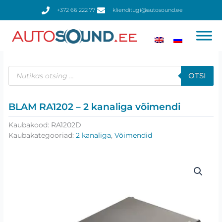
Skip
+372 66 222 77
klienditugi@autosound.ee
to
content
Products
search
OTSI
BLAM RA1202 – 2 kanaliga võimendi
Kaubakood:
RA1202D
Kaubakategooriad:
2 kanaliga
,
Võimendid