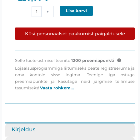
BLAM
Lisa korvi
-
+
TS20HR
-
3/4″,
Küsi personaalset pakkumist paigaldusele
15W
RMS
Kõrgsageduskõlarid
kogus
Selle toote ostmisel teenite
1200
preemiapunkti
Lojaalsusprogrammiga liitumiseks peate registreeruma ja
oma kontole sisse logima. Teenige iga ostuga
preemiapunkte ja kasutage neid järgmise tellimuse
tasumiseks!
Vaata rohkem…
Kirjeldus