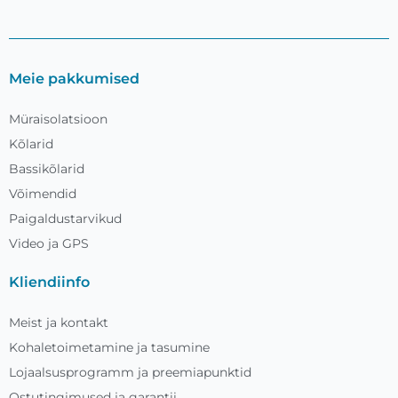
Meie pakkumised
Müraisolatsioon
Kõlarid
Bassikõlarid
Võimendid
Paigaldustarvikud
Video ja GPS
Kliendiinfo
Meist ja kontakt
Kohaletoimetamine ja tasumine
Lojaalsusprogramm ja preemiapunktid
Ostutingimused ja garantii