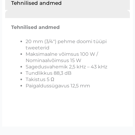
Tehnilised andmed
Tehnilised andmed
20 mm (3/4″) pehme doomi tüüpi
tweeterid
Maksimaalne võimsus 100 W /
Nominaalvõimsus 15 W
Sagedusvahemik 2,5 kHz – 43 kHz
Tundlikkus 88,3 dB
Takistus 5 Ω
Paigaldussügavus 12,5 mm