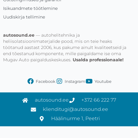
Isikuandmete töötlemine
Uudiskirja tellimine
autosound.ee
— autohelitehnika ja
heliisolatsioonimaterjalide pood, mis on teie heaks
töötanud aastast 2006, kus pakume ainult kvaliteetseid ja
end tõestanud komponente, mille paigaldame ise oma
Mugav Auto paigalduskeskuses.
Usalda professionaale!
Facebook
Instagram
Youtube
autosound.ee
+372 66 222 77
klienditugi@autosound.ee
Häälinurme 1, Peetri