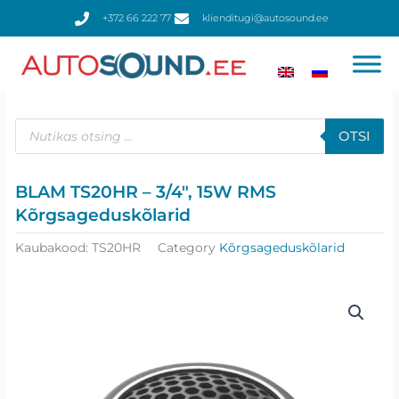
Skip
+372 66 222 77
klienditugi@autosound.ee
to
content
Products
search
OTSI
BLAM TS20HR – 3/4″, 15W RMS
Kõrgsageduskõlarid
Kaubakood:
TS20HR
Category
Kõrgsageduskõlarid