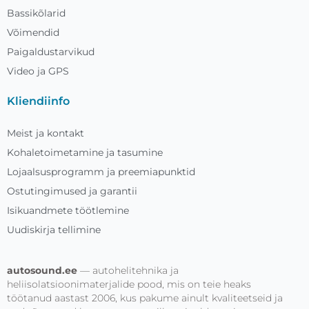
Bassikõlarid
Võimendid
Paigaldustarvikud
Video ja GPS
Kliendiinfo
Meist ja kontakt
Kohaletoimetamine ja tasumine
Lojaalsusprogramm ja preemiapunktid
Ostutingimused ja garantii
Isikuandmete töötlemine
Uudiskirja tellimine
autosound.ee
— autohelitehnika ja
heliisolatsioonimaterjalide pood, mis on teie heaks
töötanud aastast 2006, kus pakume ainult kvaliteetseid ja