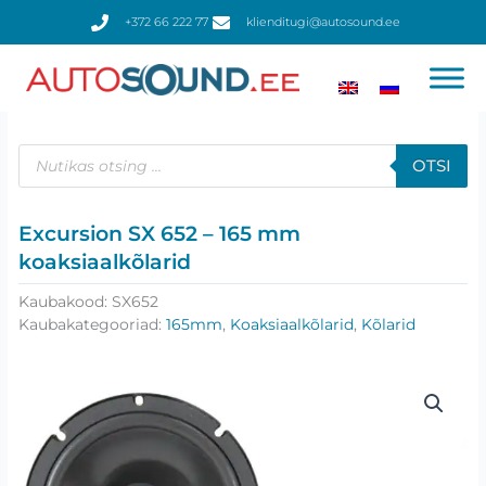
Skip
+372 66 222 77
klienditugi@autosound.ee
to
content
Products
search
OTSI
Excursion SX 652 – 165 mm
koaksiaalkõlarid
Kaubakood:
SX652
Kaubakategooriad:
165mm
,
Koaksiaalkõlarid
,
Kõlarid