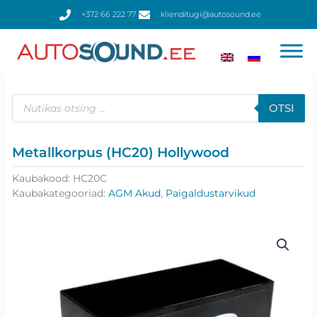
Skip
+372 66 222 77
klienditugi@autosound.ee
to
content
Products
search
OTSI
Metallkorpus (HC20) Hollywood
Kaubakood:
HC20C
Kaubakategooriad:
AGM Akud
,
Paigaldustarvikud