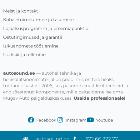
Meist ja kontakt
Kohaletoimetamine ja tasumine
Lojaalsusprogramm ja preemiapunktid
Ostutingimused ja garantii
Isikuandmete töötlemine
Uudiskirja tellimine
autosound.ee
— autohelitehnika ja
heliisolatsioonimaterjalide pood, mis on teie heaks
töötanud aastast 2006, kus pakume ainult kvaliteetseid ja
end tõestanud komponente, mille paigaldame ise oma
Mugav Auto paigalduskeskuses.
Usalda professionaale!
Facebook
Instagram
Youtube
autosound.ee
+372 66 222 77