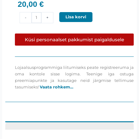
20,00
€
Metallkorpus
Lisa korvi
-
+
(HC20)
Hollywood
kogus
Küsi personaalset pakkumist paigaldusele
Lojaalsusprogrammiga liitumiseks peate registreeruma ja
oma kontole sisse logima. Teenige iga ostuga
preemiapunkte ja kasutage neid järgmise tellimuse
tasumiseks!
Vaata rohkem…