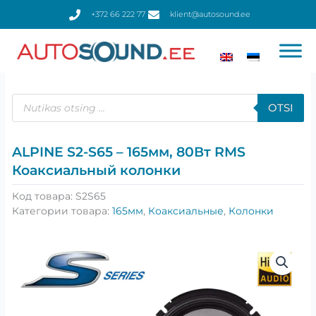
Перейти
+372 66 222 77
klient@autosound.ee
к
содержимому
Поиск
товаров
OTSI
ALPINE S2-S65 – 165мм, 80Вт RMS
Коаксиальный колонки
Код товара:
S2S65
Категории товара:
165мм
,
Коаксиальные
,
Колонки