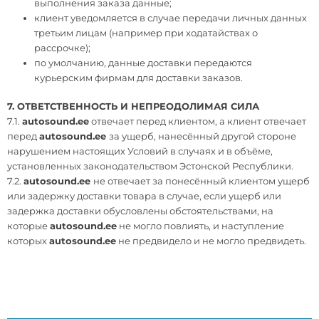
выполнения заказа данные;
клиент уведомляется в случае передачи личных данных
третьим лицам (например при ходатайствах о
рассрочке);
по умолчанию, данные доставки передаются
курьерским фирмам для доставки заказов.
7.
ОТВЕТСТВЕННОСТЬ
И НЕПРЕОДОЛИМАЯ СИЛА
7.1.
autosound.ee
отвечает перед клиентом, а клиент отвечает
перед
autosound.ee
за ущерб, нанесённый другой стороне
нарушением настоящих Условий в случаях и в объёме,
установленных законодательством Эстонской Республики.
7.2.
autosound.ee
не отвечает за понесённый клиентом ущерб
или задержку доставки товара в случае, если ущерб или
задержка доставки обусловлены обстоятельствами, на
которые
autosound.ee
не могло повлиять, и наступление
которых
autosound.ee
не предвидело и не могло предвидеть.