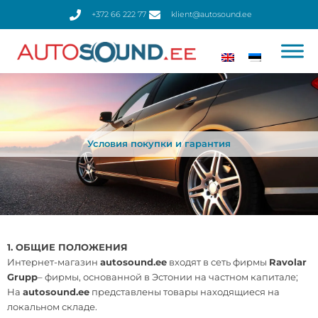
Перейти
+372 66 222 77
klient@autosound.ee
к
содержимому
Условия покупки и гарантия
1. ОБЩИЕ ПОЛОЖЕНИЯ
Интернет-магазин
autosound.ee
входят в сеть фирмы
Ravolar
Grupp
– фирмы, основанной в Эстонии на частном капитале;
На
autosound.ee
представлены товары находящиеся на
локальном складе.