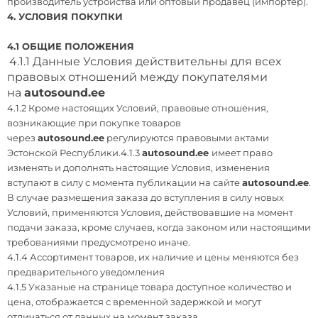
производитель устройства или оптовый продавец (импортёр).
4. УСЛОВИЯ ПОКУПКИ
4.1
ОБЩИЕ ПОЛОЖЕНИЯ
4.1.1 Данные Условия действительны для всех
правовых отношений между покупателями
на
autosound.ee
4.1.2 Кроме настоящих Условий, правовые отношения,
возникающие при покупке товаров
через
autosound.ee
регулируются правовыми актами
Эстонской Республики.4.1.3
autosound.ee
имеет право
изменять и дополнять настоящие Условия, изменения
вступают в силу с момента публикации на сайте
autosound.ee
.
В случае размещения заказа до вступления в силу новых
Условий, применяются Условия, действовавшие на момент
подачи заказа, кроме случаев, когда законом или настоящими
требованиями предусмотрено иначе.
4.1.4 Ассортимент товаров, их наличие и цены меняются без
предварительного уведомления
4.1.5 Указаные на странице товара доступное количество и
цена, отображается с временной задержкой и могут
отличаться от данных на момент заказа.