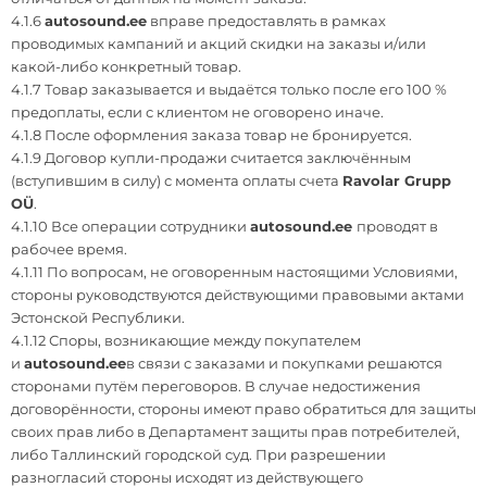
4.1.6
autosound.ee
вправе предоставлять в рамках
проводимых кампаний и акций скидки на заказы и/или
какой-либо конкретный товар.
4.1.7 Товар заказывается и выдаётся только после его 100 %
предоплаты, если с клиентом не оговорено иначе.
4.1.8 После оформления заказа товар не бронируется.
4.1.9 Договор купли-продажи считается заключённым
(вступившим в силу) с момента оплаты счета
Ravolar Grupp
OÜ
.
4.1.10 Все операции сотрудники
autosound.ee
проводят в
рабочее время.
4.1.11 По вопросам, не оговоренным настоящими Условиями,
стороны руководствуются действующими правовыми актами
Эстонской Республики.
4.1.12 Споры, возникающие между покупателем
и
autosound.ee
в связи с заказами и покупками решаются
сторонами путём переговоров. В случае недостижения
договорённости, стороны имеют право обратиться для защиты
своих прав либо в Департамент защиты прав потребителей,
либо Таллинский городской суд. При разрешении
разногласий стороны исходят из действующего