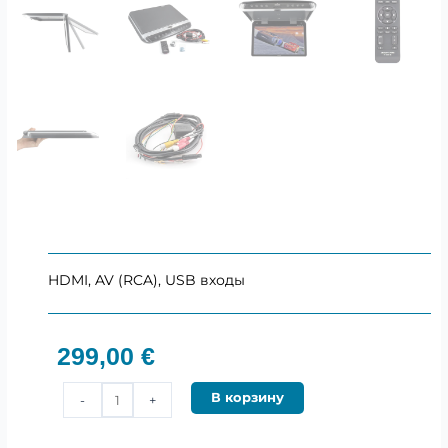
HDMI, AV (RCA), USB входы
299,00
€
Количество
В корзину
-
+
товара
AMPIRE