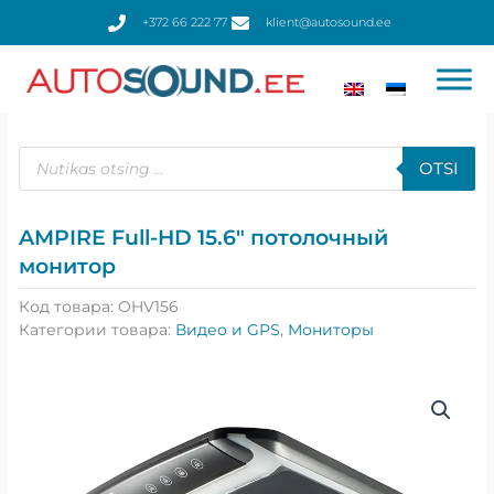
Перейти
+372 66 222 77
klient@autosound.ee
к
содержимому
Поиск
товаров
OTSI
AMPIRE Full-HD 15.6″ потолочный
монитор
Код товара:
OHV156
Категории товара:
Видео и GPS
,
Мониторы