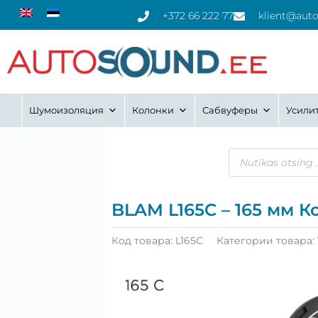
Перейти
+372 66 222 77
klient@aut
к
содержимому
Шумоизоляция
Колонки
Сабвуферы
Усили
Поиск
товаров
BLAM L165C – 165 мм 
Код товара:
L165C
Категории товара: