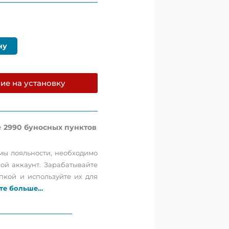
ну
ие на установку
е
2990
буносных пунктов
мы лояльности, необходимо
вой аккаунт. Зарабатывайте
пкой и используйте их для
те больше…