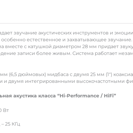
здает звучание акустических инструментов и эмоци
я особенно естественное и захватывающее звучание. 
а вместе с катушкой диаметром 28 мм придает звук
дение записи более живым. Система работает незам
 мм (6,5 дюймовых) мидбаса с двумя 25 мм (1″) коакс
и и двумя интегрированными высокочастотными фи
ная акустика класса “Hi-Performance / HiFi”
0 Вт
– 25 КГц