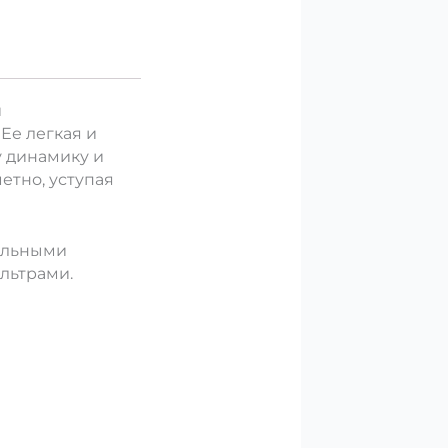
и
Ее легкая и
у динамику и
етно, уступая
иальными
льтрами.