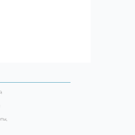
й
с
ты,