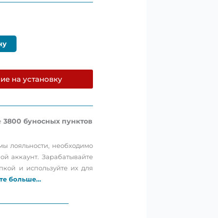
ну
ие на установку
е
3800
буносных пунктов
мы лояльности, необходимо
вой аккаунт. Зарабатывайте
пкой и используйте их для
те больше…