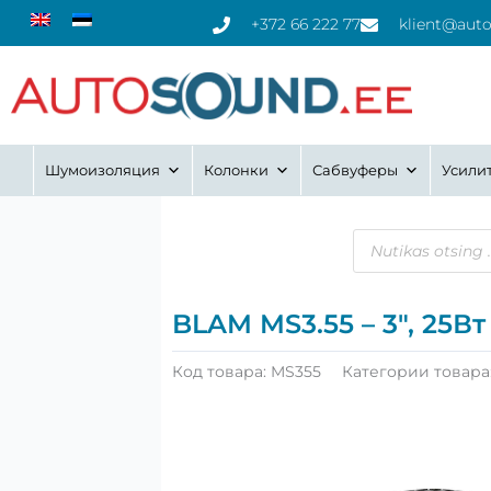
Перейти
+372 66 222 77
klient@aut
к
содержимому
Шумоизоляция
Колонки
Сабвуферы
Усили
Поиск
товаров
BLAM MS3.55 – 3″, 25
Код товара:
MS355
Категории товара