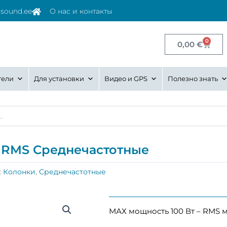
osound.ee
О нас и контакты
0
Корз
0,00
€
тели
Для установки
Видео и GPS
Полезно знать
Вт RMS Среднечаcтотные
:
Колонки
,
Среднечастотные
МАХ мощность 100 Вт – RMS м