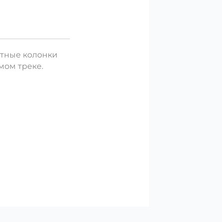
ктные колонки
мом треке.