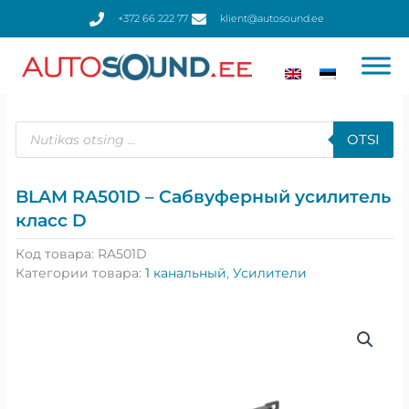
Перейти
+372 66 222 77
klient@autosound.ee
к
содержимому
Поиск
товаров
OTSI
BLAM RA501D – Cабвуферный усилитель
класс D
Код товара:
RA501D
Категории товара:
1 канальный
,
Усилители