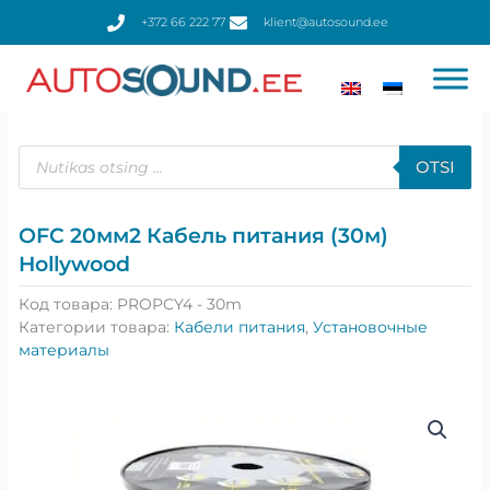
Перейти
+372 66 222 77
klient@autosound.ee
к
содержимому
Поиск
товаров
OTSI
OFC 20мм2 Кабель питания (30м)
Hollywood
Код товара:
PROPCY4 - 30m
Категории товара:
Кабели питания
,
Установочные
материалы