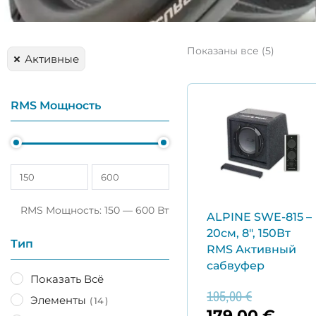
Цены:
по
Показаны все (5)
Активные
возрас
Первон
Теку
RMS Мощность
цена
цена
состав
179,0
195,00 €
RMS Мощность:
150
—
600
Вт
ALPINE SWE-815 –
20см, 8″, 150Вт
Тип
RMS Активный
сабвуфер
Показать Всё
195,00
€
Элементы
14
179,00
€