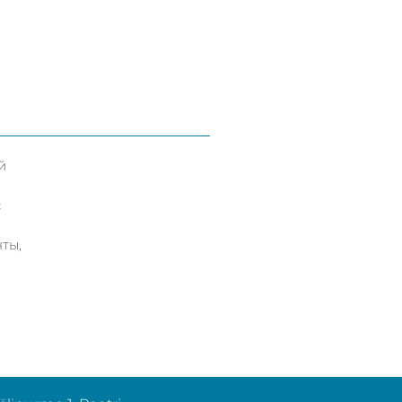
й
с
ты,