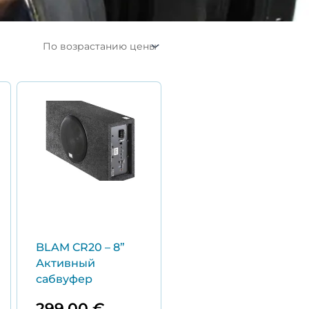
чальная
щая
яла
0 €.
.
BLAM CR20 – 8”
Активный
сабвуфер
299,00
€