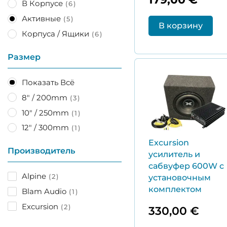
В Корпусе
6
Активные
5
В корзину
Корпуса / Ящики
6
Размер
Показать Всё
8" / 200mm
3
10" / 250mm
1
12" / 300mm
1
Excursion
Производитель
усилитель и
сабвуфер 600W с
Alpine
2
установочным
комплектом
Blam Audio
1
Excursion
2
330,00
€