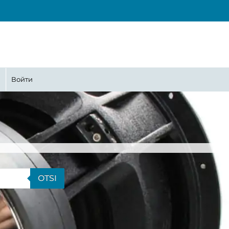
ина
Войти
OTSI