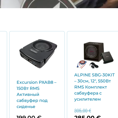
танию
ачальная
щая
Первона
Теку
:
цена
цена:
ляла
0 €.
составл
285,0
.
305,00 €
ALPINE SBG-30KIT
– 30см, 12″, 550Вт
Excursion PXAB8 –
RMS Комплект
150Вт RMS
сабвуфера с
Активный
усилителем
сабвуфер под
сиденье
305,00
€
199,00
€
285,00
€