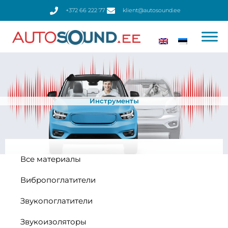
Перейти
+372 66 222 77
klient@autosound.ee
к
содержимому
Инструменты
Все материалы
Вибропоглатители
Звукопоглатители
Звукоизоляторы