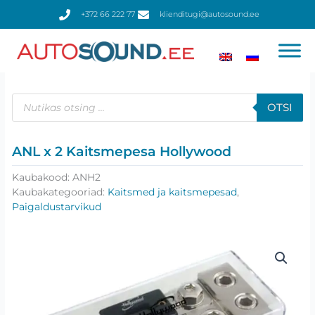
Skip
+372 66 222 77
klienditugi@autosound.ee
to
content
Products
search
OTSI
ANL x 2 Kaitsmepesa Hollywood
Kaubakood:
ANH2
Kaubakategooriad:
Kaitsmed ja kaitsmepesad
,
Paigaldustarvikud