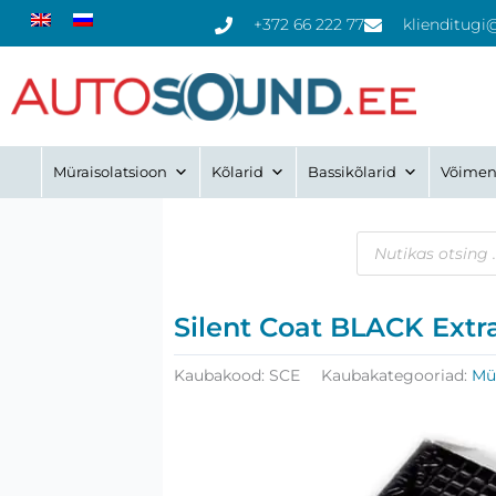
Skip
+372 66 222 77
klienditugi
to
content
Müraisolatsioon
Kõlarid
Bassikõlarid
Võimen
Products
search
Silent Coat BLACK Extr
Kaubakood:
SCE
Kaubakategooriad:
Mü