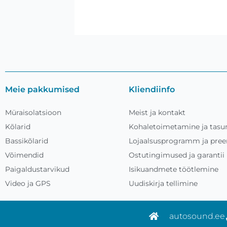
Meie pakkumised
Kliendiinfo
Müraisolatsioon
Meist ja kontakt
Kõlarid
Kohaletoimetamine ja tas
Bassikõlarid
Lojaalsusprogramm ja pre
Võimendid
Ostutingimused ja garantii
Paigaldustarvikud
Isikuandmete töötlemine
Video ja GPS
Uudiskirja tellimine
autosound.ee