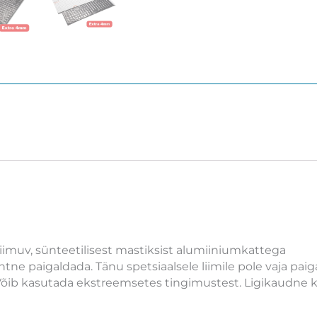
imuv, sünteetilisest mastiksist alumiiniumkattega
tne paigaldada. Tänu spetsiaalsele liimile pole vaja pai
 Võib kasutada ekstreemsetes tingimustest. Ligikaudne k