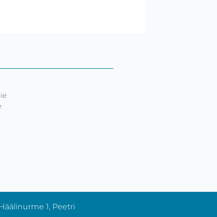
ie
e
Häälinurme 1, Peetri