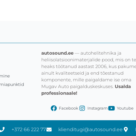
autosound.ee
— autohelitehnika ja
heliisolatsioonimaterjalide pood, mis on te
heaks töötanud aastast 2006, kus pakum
ainult kvaliteetseid ja end tõestanud
umine
komponente, mille paigaldame ise oma
emiapunktid
Mugav Auto paigalduskeskuses.
Usalda
professionaale!
Facebook
Instagram
Youtube
+372 66 222 77
klienditugi@autosound.ee