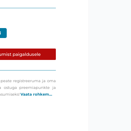
i
umist paigaldusele
 peate registreeruma ja oma
ga ostuga preemiapunkte ja
tasumiseks!
Vaata rohkem…