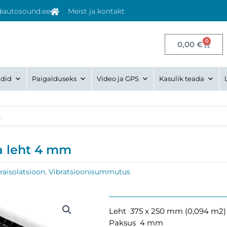
@autosound.ee
Meist ja kontakt
0
Cart
0,00
€
did
Paigalduseks
Video ja GPS
Kasulik teada
a leht 4 mm
raisolatsioon
,
Vibratsioonisummutus
Leht 375 x 250 mm (0,094 m2)
Paksus 4 mm