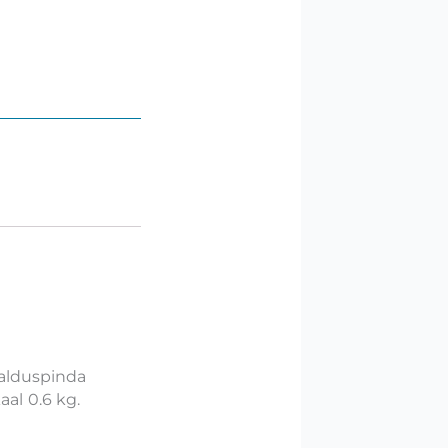
galduspinda
aal
0.
6 kg.