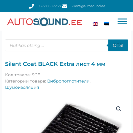
Перейти
+372 66 222 77
klient@autosound.ee
к
содержимому
Поиск
товаров
OTSI
Silent Coat BLACK Extra лист 4 мм
Код товара:
SCE
Категории товара:
Вибропоглотители
,
Шумоизоляция