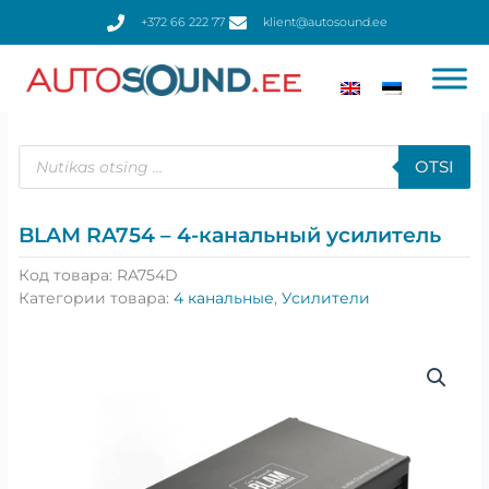
Перейти
+372 66 222 77
klient@autosound.ee
к
содержимому
Поиск
товаров
OTSI
BLAM RA754 – 4-канальный усилитель
Код товара:
RA754D
Категории товара:
4 канальные
,
Усилители