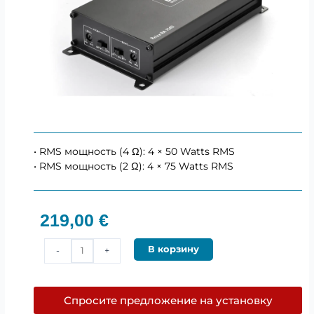
• RMS мощность (4 Ω): 4 × 50 Watts RMS
• RMS мощность (2 Ω): 4 × 75 Watts RMS
219,00
€
Количество
В корзину
-
+
товара
BLAM
RA754
Спросите предложение на установку
–