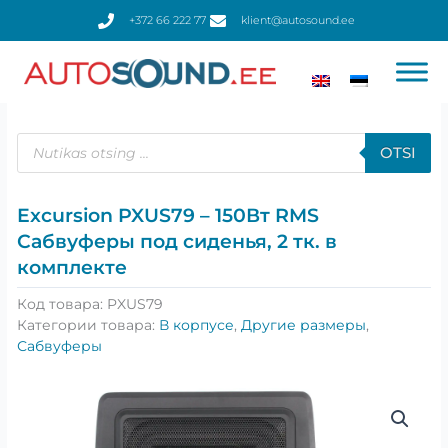
Перейти
+372 66 222 77
klient@autosound.ee
к
содержимому
Поиск
товаров
OTSI
Excursion PXUS79 – 150Вт RMS
Сабвуферы под сиденья, 2 тк. в
комплекте
Код товара:
PXUS79
Категории товара:
В корпусе
,
Другие размеры
,
Сабвуферы